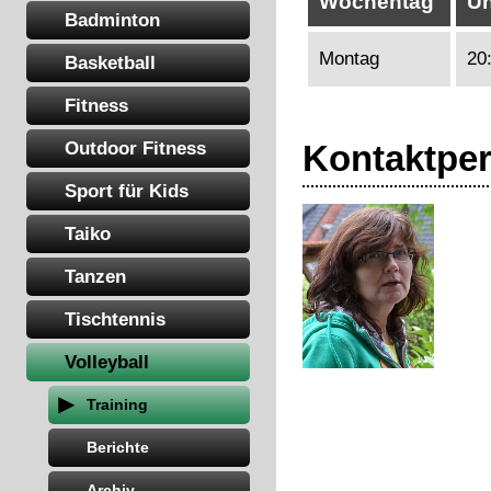
Wochentag
Uh
Badminton
Montag
20
Basketball
Fitness
Outdoor Fitness
Kontaktper
Sport für Kids
Taiko
Tanzen
Tischtennis
Volleyball
Training
Berichte
Archiv